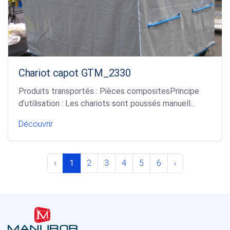
Chariot capot GTM_2330
Produits transportés : Pièces compositesPrincipe
d’utilisation : Les chariots sont poussés manuell...
Découvrir
‹
1
2
3
4
5
6
›