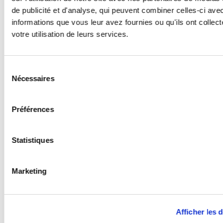
de publicité et d'analyse, qui peuvent combiner celles-ci ave
informations que vous leur avez fournies ou qu'ils ont collect
votre utilisation de leurs services.
Sélection
Nécessaires
du
consentement
Préférences
Timon horizontal manuel
Statistiques
Ce timon horizontal manuel a été conçu par Manubob
afin de faciliter l'attelage de bases ou chariots...
Marketing
Découvrir
Afficher les d