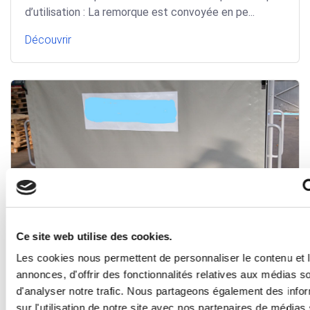
d’utilisation : La remorque est convoyée en pe...
Découvrir
Remorque double essieux directionnels
Ce site web utilise des cookies.
Produits transportés : Composants
Les cookies nous permettent de personnaliser le contenu et 
aéronautiquesPrincipe d’utilisation : La remorque est
annonces, d'offrir des fonctionnalités relatives aux médias s
convoyée p...
d'analyser notre trafic. Nous partageons également des info
Découvrir
sur l'utilisation de notre site avec nos partenaires de médias