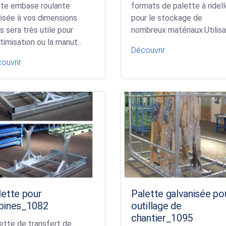
te embase roulante
formats de palette à ridel
lisée à vos dimensions
pour le stockage de
s sera très utile pour
nombreux matériaux.Utilisa.
ptimisation ou la manut...
Découvrir
ouvrir
lette pour
Palette galvanisée po
bines_1082
outillage de
chantier_1095
ette de transfert de