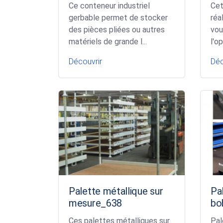
Ce conteneur industriel
Cet
gerbable permet de stocker
réa
des pièces pliées ou autres
vou
matériels de grande l...
l'o
Découvrir
Déc
Palette métallique sur
Pa
mesure_638
bo
Ces palettes métalliques sur
Pal