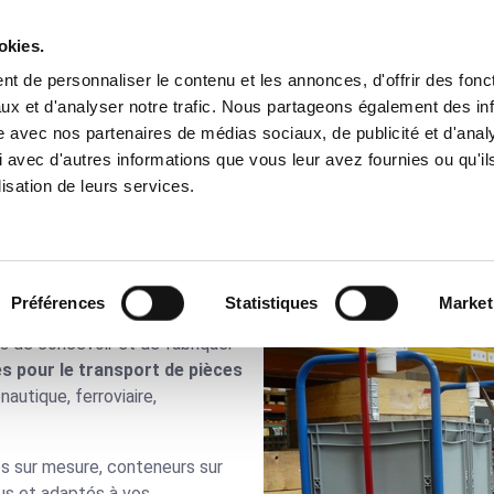
okies.
t de personnaliser le contenu et les annonces, d'offrir des fonct
Besoins
Nos Solutions
Domaines
ux et d'analyser notre trafic. Nous partageons également des in
site avec nos partenaires de médias sociaux, de publicité et d'anal
 avec d'autres informations que vous leur avez fournies ou qu'il
arges spécifiques
lisation de leurs services.
arges spécifiques
Préférences
Statistiques
Market
technico-commerciaux et de notre
 de concevoir et de fabriquer
s pour le transport de pièces
onautique
,
ferroviaire
,
es sur mesure, conteneurs sur
us et adaptés à vos