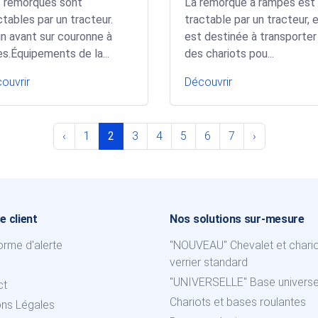
 remorques sont
La remorque à rampes est
ctables par un tracteur.
tractable par un tracteur, e
in avant sur couronne à
est destinée à transporter
les.Équipements de la...
des chariots pou...
ouvrir
Découvrir
‹
1
2
3
4
5
6
7
›
e client
Nos solutions sur-mesure
orme d'alerte
"NOUVEAU" Chevalet et chari
verrier standard
"UNIVERSELLE" Base universe
ct
Chariots et bases roulantes
ons Légales