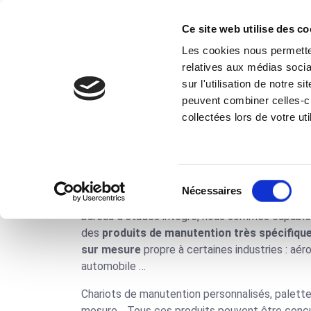
Ce site web utilise des co
Les cookies nous permetten
Vos 
relatives aux médias socia
sur l'utilisation de notre 
peuvent combiner celles-ci
Accueil
Vos Besoins
Manutention de ch
collectées lors de votre uti
Manutention de ch
Sélection
Nécessaires
du
Grâce à l’expertise et au savoir-faire de nos 
consentement
bureau d’études intégré, nous sommes capables
des
produits de manutention très spécifique
sur mesure
propre à certaines industries :
aér
automobile
…
Chariots de manutention personnalisés, palett
mesure… Tous ces produits peuvent être conç