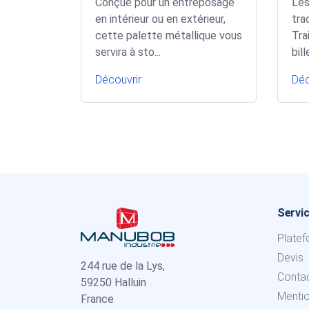
Conçue pour un entreposage
Les
en intérieur ou en extérieur,
tra
cette palette métallique vous
Tra
servira à sto...
bil
Découvrir
Déc
Servic
Platef
Devis
244 rue de la Lys,
Conta
59250 Halluin
Menti
France