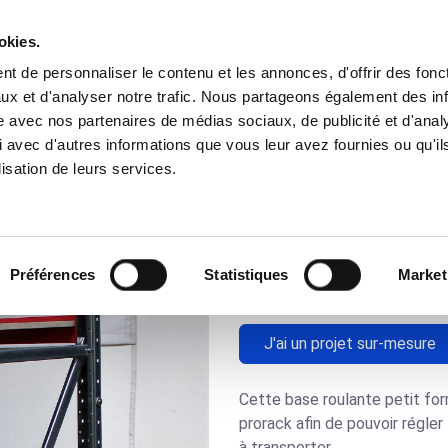
okies.
t de personnaliser le contenu et les annonces, d'offrir des fonct
Besoins
Nos Solutions
Domaines
ux et d'analyser notre trafic. Nous partageons également des in
site avec nos partenaires de médias sociaux, de publicité et d'anal
 avec d'autres informations que vous leur avez fournies ou qu'il
x620 avec élévation_5793
lisation de leurs services.
Base roula
élévation_
Préférences
Statistiques
Market
J'ai un projet sur-mesure
Cette base roulante petit f
prorack afin de pouvoir régle
à transporter.