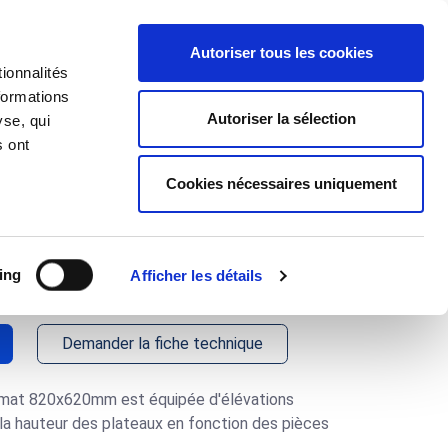
J'ai un projet
Autoriser tous les cookies
ionnalités
 d'Applications
À propos
formations
Autoriser la sélection
yse, qui
s ont
Cookies nécessaires uniquement
nte 820x620 avec
5793
ing
Afficher les détails
Demander la fiche technique
ormat 820x620mm est équipée d'élévations
r la hauteur des plateaux en fonction des pièces