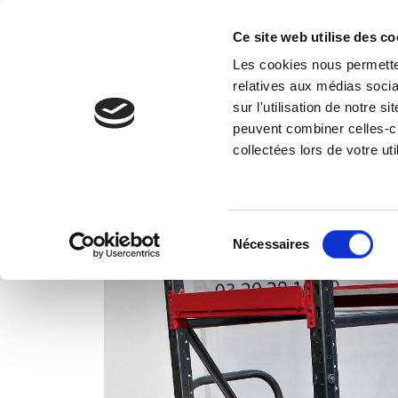
Ce site web utilise des co
Les cookies nous permetten
Vos 
relatives aux médias socia
sur l'utilisation de notre 
peuvent combiner celles-ci
Accueil
Réalisations
Base roulante 820
collectées lors de votre uti
Sélection
Nécessaires
du
consentement