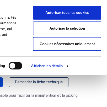
J'ai un projet
Autoriser tous les cookies
ionnalités
 d'Applications
À propos
formations
Autoriser la sélection
yse, qui
s ont
Cookies nécessaires uniquement
te tractable
linable_3198
ing
Afficher les détails
Demander la fiche technique
nable pour faciliter la manutention et le picking