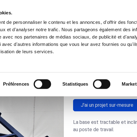
okies.
t de personnaliser le contenu et les annonces, d'offrir des fonct
Besoins
Nos Solutions
Domaines
ux et d'analyser notre trafic. Nous partageons également des in
site avec nos partenaires de médias sociaux, de publicité et d'anal
 avec d'autres informations que vous leur avez fournies ou qu'il
able plateau inclinable_3198
lisation de leurs services.
Base roulan
plateau inc
Préférences
Statistiques
Market
J'ai un projet sur-mesure
La base est tractable et incli
au poste de travail.