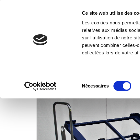
Ce site web utilise des co
Les cookies nous permetten
Vos 
relatives aux médias socia
sur l'utilisation de notre 
peuvent combiner celles-ci
Accueil
Réalisations
Base roulante tract
collectées lors de votre uti
Sélection
Nécessaires
du
consentement