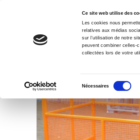
Ce site web utilise des co
Les cookies nous permetten
Vos 
relatives aux médias socia
sur l'utilisation de notre 
peuvent combiner celles-ci
Accueil
Réalisations
Benne à déchets s
collectées lors de votre uti
Sélection
Nécessaires
du
consentement