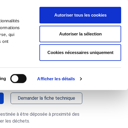
J'ai un projet
Autoriser tous les cookies
ionnalités
 d'Applications
À propos
formations
Autoriser la sélection
yse, qui
s ont
Cookies nécessaires uniquement
hets sur-
20
ing
Afficher les détails
Demander la fiche technique
estinée à être déposée à proximité des
ter les déchets.