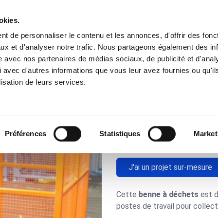
okies.
t de personnaliser le contenu et les annonces, d'offrir des fonct
Besoins
Nos Solutions
Domaines
ux et d'analyser notre trafic. Nous partageons également des in
site avec nos partenaires de médias sociaux, de publicité et d'anal
 avec d'autres informations que vous leur avez fournies ou qu'il
ur-mesure_1220
lisation de leurs services.
Benne à déc
mesure_12
Préférences
Statistiques
Market
J'ai un projet sur-mesure
Cette
benne à déchets
est d
postes de travail pour collec