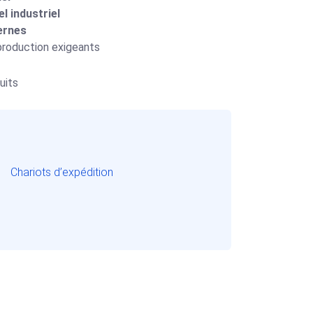
l industriel
ternes
production exigeants
uits
Chariots d’expédition