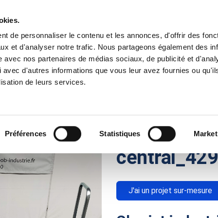
okies.
t de personnaliser le contenu et les annonces, d'offrir des fonct
Besoins
Nos Solutions
Domaines
ux et d'analyser notre trafic. Nous partageons également des in
site avec nos partenaires de médias sociaux, de publicité et d'anal
 avec d'autres informations que vous leur avez fournies ou qu'il
tion à plateau avec mât central_4293
lisation de leurs services.
Chariot de 
plateau ave
Préférences
Statistiques
Market
central_42
J'ai un projet sur-mesure