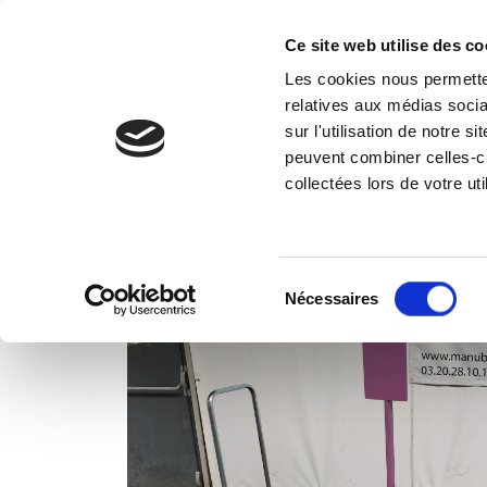
Ce site web utilise des co
Les cookies nous permetten
Vos 
relatives aux médias socia
sur l'utilisation de notre 
peuvent combiner celles-ci
Accueil
Réalisations
Chariot de manuten
collectées lors de votre uti
Sélection
Nécessaires
du
consentement