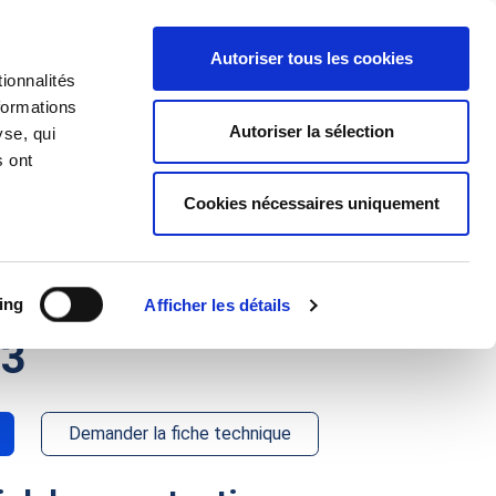
J'ai un projet
Autoriser tous les cookies
ionnalités
 d'Applications
À propos
formations
Autoriser la sélection
yse, qui
s ont
Cookies nécessaires uniquement
manutention à
c mât
ing
Afficher les détails
93
Demander la fiche technique