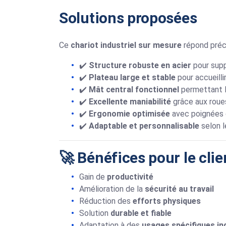
Solutions proposées
Ce
chariot industriel sur mesure
répond préci
✔️
Structure robuste en acier
pour supp
✔️
Plateau large et stable
pour accueill
✔️
Mât central fonctionnel
permettant l’
✔️
Excellente maniabilité
grâce aux roue
✔️
Ergonomie optimisée
avec poignées d
✔️
Adaptable et personnalisable
selon l
🚀 Bénéfices pour le clie
Gain de
productivité
Amélioration de la
sécurité au travail
Réduction des
efforts physiques
Solution
durable et fiable
Adaptation à des
usages spécifiques in