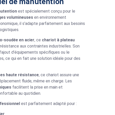
iel de manutention
nutention
est spécialement conçu pour le
rges volumineuses
en environnement
onomique, il s’adapte parfaitement aux besoins
logistiques.
o-soudée en acier
, ce
chariot à plateau
résistance aux contraintes industrielles. Son
’ajout d’équipements spécifiques ou le
, ce qui en fait une solution idéale pour des
tes haute résistance
, ce chariot assure une
éplacement fluide, même en charge. Les
miques
facilitent la prise en main et
onfortable au quotidien.
ofessionnel
est parfaitement adapté pour :
ier