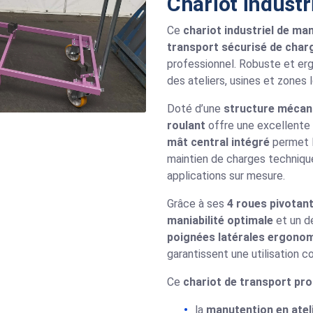
Chariot industr
Ce
chariot industriel de ma
transport sécurisé de cha
professionnel. Robuste et erg
des ateliers, usines et zones 
Doté d’une
structure mécan
roulant
offre une excellente 
mât central intégré
permet l
maintien de charges techniques
applications sur mesure.
Grâce à ses
4 roues pivotan
maniabilité optimale
et un d
poignées latérales ergono
garantissent une utilisation c
Ce
chariot de transport pr
la
manutention en atel