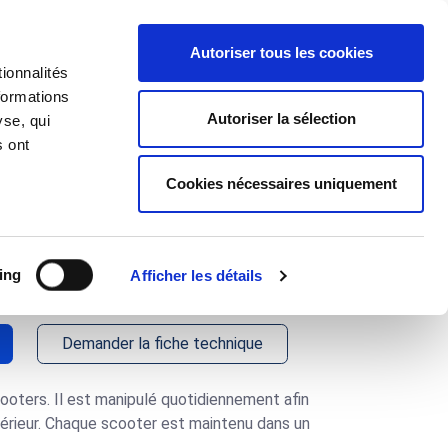
J'ai un projet
Autoriser tous les cookies
ionnalités
 d'Applications
À propos
formations
Autoriser la sélection
yse, qui
s ont
Cookies nécessaires uniquement
xposition pour
233
ing
Afficher les détails
Demander la fiche technique
cooters. Il est manipulé quotidiennement afin
térieur. Chaque scooter est maintenu dans un