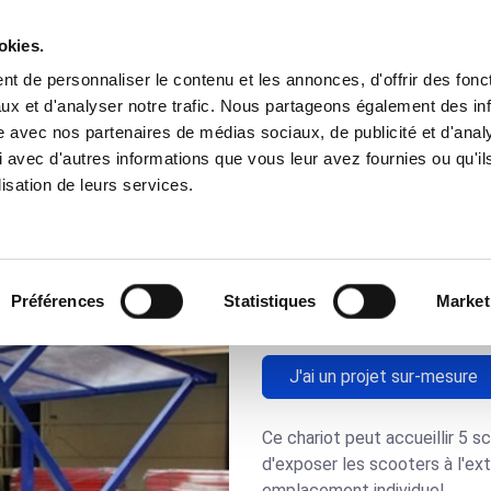
okies.
t de personnaliser le contenu et les annonces, d'offrir des fonct
Besoins
Nos Solutions
Domaines
ux et d'analyser notre trafic. Nous partageons également des in
site avec nos partenaires de médias sociaux, de publicité et d'anal
 avec d'autres informations que vous leur avez fournies ou qu'il
on pour scooters_1233
lisation de leurs services.
Chariot d'e
scooters_1
Préférences
Statistiques
Market
J'ai un projet sur-mesure
Ce chariot peut accueillir 5 s
d'exposer les scooters à l'ex
emplacement individuel.