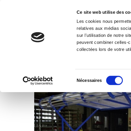
Ce site web utilise des co
Les cookies nous permetten
Vos 
relatives aux médias socia
sur l'utilisation de notre 
peuvent combiner celles-ci
Accueil
Réalisations
Chariot d'expositi
collectées lors de votre uti
Sélection
Nécessaires
du
consentement