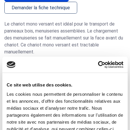
Demander la fiche technique
Le chariot mono versant est idéal pour le transport de
panneaux bois, menuiseries assemblées. Le chargement
des menuiseries se fait manuellement sur la face avant du
chariot. Ce chariot mono versant est tractable
manuellement.
Les produits ne sont pas endommagés
lors des
transports grâce aux bandes caoutchouc fixées dur le
chariot mono versant. Il est possible de transporter ces
chevalets sur chantier (prévoir sangles pour le transport).
Ce site web utilise des cookies.
Ce chariot mono versant est utilisable pour différentes
Les cookies nous permettent de personnaliser le contenu
dimensions de menuiserie.
et les annonces, d'offrir des fonctionnalités relatives aux
médias sociaux et d'analyser notre trafic. Nous
Équipements du chariot pour menuiserie :
2 roulettes
partageons également des informations sur l'utilisation de
fixes + 2 roues pivots à frein Ø200 à bandage caoutchouc
notre site avec nos partenaires de médias sociaux, de
chape renforcée et corps aluminium, structure tubulaire.
publicité et d'analyse, qui peuvent combiner celles-ci