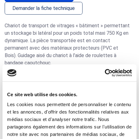
Demander la fiche technique
Chariot de transport de vitrages
« bâtiment » permettant
un stockage bi latéral pour un poids total maxi 750 Kg en
dynamique. La pièce transportée est en contact
permanent avec des matériaux protecteurs (PVC et
Bois).
Guidage aisé
du chariot à l’aide de roulettes à
bandage caoutchouc.
Aménagement du chariot pour vitrages :
Structure tubulaire + tôle d'épaisseur 2 mm
Ce site web utilise des cookies.
Surface de contact : dosseret en planche de sapin
raboté ; Assise : profils PVC anti-dérapant
Les cookies nous permettent de personnaliser le contenu
Poignée de manutention en tube cintrée Ø 25 mm
et les annonces, d'offrir des fonctionnalités relatives aux
2 roulettes fixes + 2 pivotantes à frein Ø 200 mm à
médias sociaux et d'analyser notre trafic. Nous
bandage caoutchouc
partageons également des informations sur l'utilisation de
chape renforcée et corps aluminium
notre site avec nos partenaires de médias sociaux, de