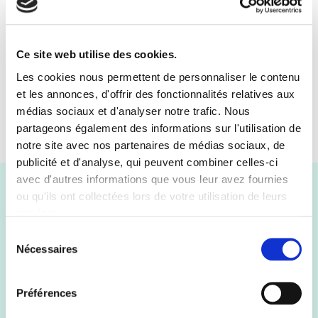
Chariots et bases roulantes
Chariots d’atelier
BESOINS
Manutention de charges spécifiques
Ce site web utilise des cookies.
Les cookies nous permettent de personnaliser le contenu
et les annonces, d'offrir des fonctionnalités relatives aux
médias sociaux et d'analyser notre trafic. Nous
partageons également des informations sur l'utilisation de
notre site avec nos partenaires de médias sociaux, de
publicité et d'analyse, qui peuvent combiner celles-ci
avec d'autres informations que vous leur avez fournies
ou qu'ils ont collectées lors de votre utilisation de leurs
services.
Problématique client
Sélection
Nécessaires
du
Besoin d'un chariot permettant le stockage et le
consentement
rangement de coulisses et de tubes après débit.
Préférences