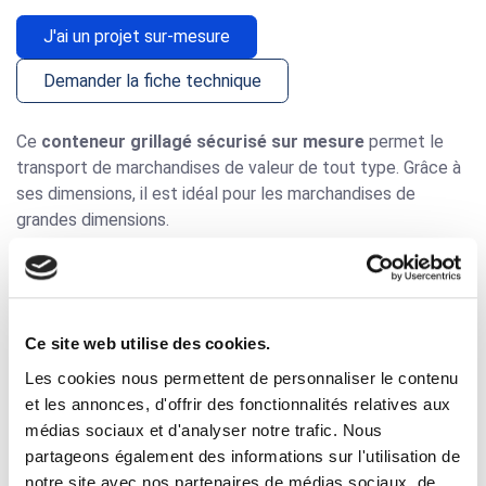
J'ai un projet sur-mesure
Demander la fiche technique
Ce
conteneur grillagé sécurisé sur mesure
permet le
transport de marchandises de valeur de tout type. Grâce à
ses dimensions, il est idéal pour les marchandises de
grandes dimensions.
Les 3 côtés du conteneur et le toit sont fermés par un
grillage permettant de sécurisé le contenu. Le fond est
tôlé. La face est équipée de 2 ½ portes grillagées
cadenassable.
Ce site web utilise des cookies.
Les conteneurs sécurisés sont gerbables en dynamique et
Les cookies nous permettent de personnaliser le contenu
en statique. Ils admettent une charge de 650 Kg.
et les annonces, d'offrir des fonctionnalités relatives aux
médias sociaux et d'analyser notre trafic. Nous
Équipements du conteneurs sur mesure :
3 côtés + toit
partageons également des informations sur l'utilisation de
fermés par des panneaux grillagés maille de 50x50x3 mm, 4
notre site avec nos partenaires de médias sociaux, de