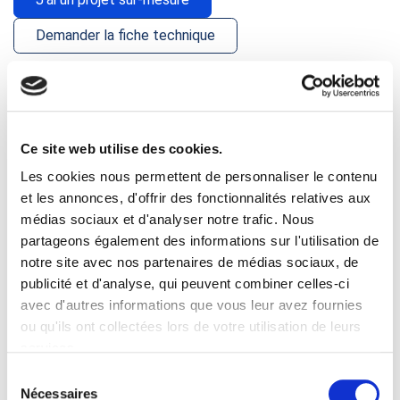
Demander la fiche technique
Produits transportés
: Cartons divers
Principe d’utilisation
: Table de mise en carton avec des
convoyeurs d’arrivée et de départ de cartons.
Ce site web utilise des cookies.
Les cookies nous permettent de personnaliser le contenu
Caractéristiques techniques
:
et les annonces, d'offrir des fonctionnalités relatives aux
Longueur 4000 mm
médias sociaux et d'analyser notre trafic. Nous
Largeur 1150 mm
partageons également des informations sur l'utilisation de
Hauteur 1100 mm
notre site avec nos partenaires de médias sociaux, de
publicité et d'analyse, qui peuvent combiner celles-ci
Ergonomie
avec d'autres informations que vous leur avez fournies
ou qu'ils ont collectées lors de votre utilisation de leurs
services.
DOMAINE
Sélection
Automobile
Nécessaires
du
SOLUTIONS